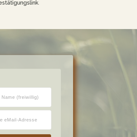
estätigungslink
.