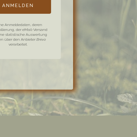
ANMELDEN
ne Anmeldedaten, deren
ollierung, der eMail-Versand
ne statistische Auswertung
n über den Anbieter
Brevo
verarbeitet.